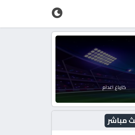
كارباغ اغدام