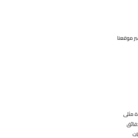
عبر موقعنا
Yalla Shoot | يلا شوت | مباريات اليوم مباشر| yalla shoot tv
ة مثلى
ات