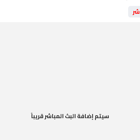
شر
سيتم إضافة البث المباشر قريباً