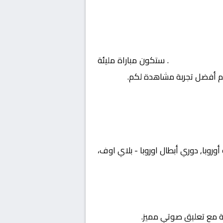
با – بلاي اوف
. ستكون مباراة مليئة
يم أفضل تجربة مشاهدة لكم.
 بطولة أوروبا, دوري أبطال اوروبا - بلاي اوف،