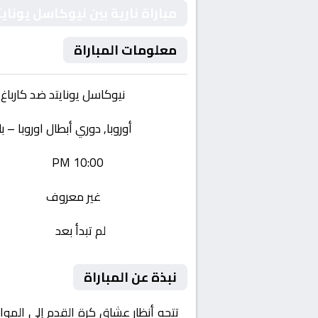
مباراة نارية بين نيوكاسل يوناي
معلومات المباراة
الفريقان:
نيوكاسل يونايتد ضد كارباغ 
البطولة:
أوروبا, دوري أبطال اوروبا – 
وقت المباراة:
10:00 PM
القناة الناقلة:
غير معروف
حالة المباراة:
لم تبدأ بعد
نبذة عن المباراة
تتجه أنظار عشاق كرة القدم إلى المو