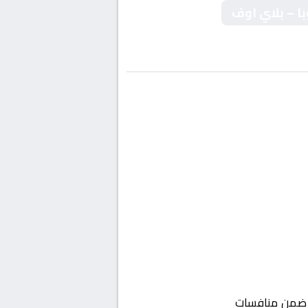
با – بلاي اوف
من منافسات
أوروبا, دوري أبطال