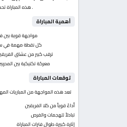
اوروبا – بلاي اوف
. هذه المباراة تح
أهمية المباراة
التنافس الشرس:
مواجهة قوية بين ف
النقاط الثمينة:
كل نقطة مهمة في سباق
الجماهير:
ترقب كبير من عشاق الفريقي
التكتيكات:
معركة تكتيكية بين المدربي
توقعات المباراة
تعد هذه المواجهة من المباريات المهمة
أداءً قوياً من كلا الفريقين
تبادلاً للهجمات والفرص
إثارة كبيرة طوال فترات المباراة