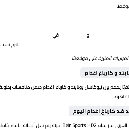
موقعنا
نيوكاسل يونايتد
و
كارباغ اغدام
في
أوروبا, دوري أبطال اورو
 yalla shoot tv
نلتزم بتقد
لمباريات المثيرة على موقعنا!
تد و كارباغ اغدام
وم 2026-02-24 لقاءً مرتقبًا يجمع بين نيوكاسل يونايتد و كارباغ اغدام ضمن منافسات
 ضد كارباغ اغدام اليوم
داث اللقاء كاملة مع تعليق صوتي مميز.