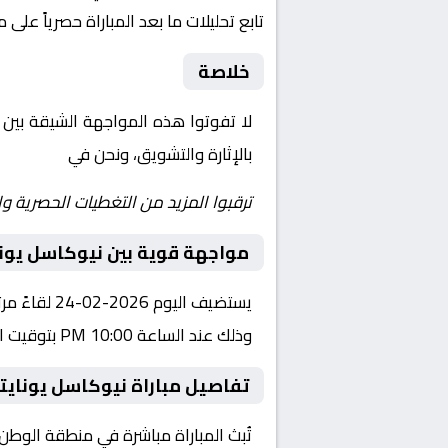
تابع تحليلات ما بعد المباراة حصرياً على 
خلاصة
لا تفوتوا هذه المواجهة الشيقة بين
بالإثارة والتشويق، ونحن في
Yalla Shoot | يلا شوت | مباريات اليوم مباشر|
ترقبوا المزيد من التغطيات الحصرية وا
مواجهة قوية بين نيوكاسل يوناي
يستضيف الي
وذلك عند الساعة 10:00 PM بتوقيت القاهرة.
تفاصيل مباراة نيوكاسل يونايتد
تُبث المباراة مباشرة في منطقة الوطن العربي عبر قناة Bein Sports HD2، حيث يتم نقل أح