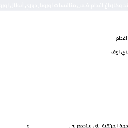
تد وكارباغ اغدام ضمن منافسات أوروبا, دوري أبطال اورو
اغدام
بلاي اوف
اجهة المرتقبة التي ستجمع بين
نيوكاسل يونايتد
و
كارباغ اغدام
ض