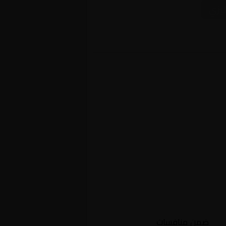
ليزي
لاس
ضمن منافسات
إنجلترا, الدوري