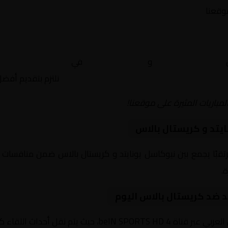
موقعنا
ن
نيوكاسل يونايتد
و
كريستال بالاس
في
إنجلترا, الدوري ال
نلتزم بتقديم أفض
لمباريات المثيرة على موقعنا!
يتد و كريستال بالاس
يوم 2026-01-04 لقاءً مرتقبًا يجمع بين نيوكاسل يونايتد و كريستال بالاس ضمن منا
د ضد كريستال بالاس اليوم
داث اللقاء كاملة مع تعليق صوتي مميز.