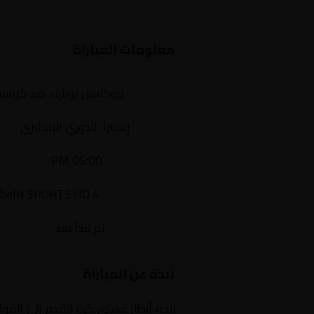
مباراة نارية بين نيوكاسل يونا
معلومات المباراة
الفريقان:
نيوكاسل يونايتد ضد كريست
البطولة:
إنجلترا, الدوري الإنجليزي
وقت المباراة:
05:00 PM
القناة الناقلة:
beIN SPORTS HD 4
حالة المباراة:
لم تبدأ بعد
نبذة عن المباراة
تتجه أنظار عشاق كرة القدم إلى المو