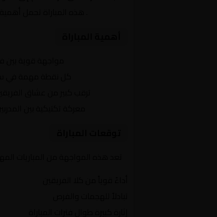
الإنجليزي
. هذه المباراة تحمل أهمية 
أهمية المباراة
التنافس الشرس:
مواجهة قوية بين ف
النقاط الثمينة:
كل نقطة مهمة في سباق 
الجماهير:
ترقب كبير من عشاق الفريقي
التكتيكات:
معركة تكتيكية بين المدربي
توقعات المباراة
تعد هذه المواجهة من المباريات المهمة
أداءً قوياً من كلا الفريقين
تبادلاً للهجمات والفرص
إثارة كبيرة طوال فترات المباراة