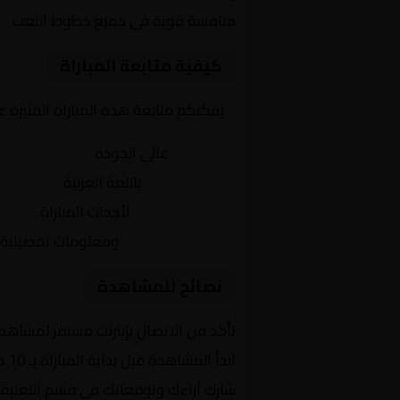
منافسة قوية في جميع خطوط اللعب
كيفية متابعة المباراة
يمكنكم متابعة هذه المباراة المثيرة 
بث مباشر
عالي الجودة
تعليق صوتي
باللغة العربية
تحديثات لحظية
لأحداث المباراة
إحصائيات شاملة
ومعلومات تفصيلية
نصائح للمشاهدة
تأكد من الاتصال بإنترنت مستقر لمشاهد
ابدأ المشاهدة قبل بداية المباراة بـ 10 دقائق
شارك آراءك وتوقعاتك في قسم التعليق