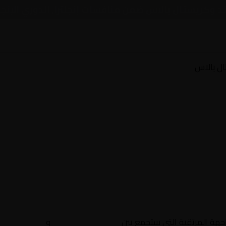
يتد وكريستال بالاس ضمن منافسات إنجلترا, الدوري الإنج
ال بالاس
اجهة المرتقبة التي ستجمع بين
نيوكاسل يونايتد
و
كريستال با