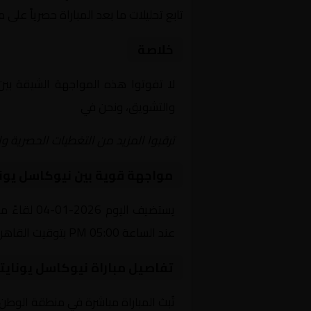
تابع تحليلات ما بعد المباراة حصرياً على 
خلاصة
لا تفوتوا هذه المواجهة الشيقة بي
والتشويق، ونحن في
Yalla Shoot | يلا شوت | مباريات اليوم مباشر| yalla shoot tv
ترقبوا المزيد من التغطيات الحصرية وا
مواجهة قوية بين نيوكاسل يونا
يستضيف ال
عند الساعة 05:00 PM بتوقيت القاهرة.
تفاصيل مباراة نيوكاسل يونايت
تُبث المباراة مباشرة في منطقة الوطن العربي عبر قناة beIN SPORTS HD 4، حيث يتم نقل أح