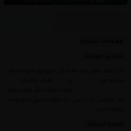
مباراة نارية بين وادي دجلة والجونة ضمن
منافسات مصر, كأس الرابطة المصرية
معلومات المباراة
نبذة عن المباراة
تتجه أنظار عشاق كرة القدم إلى المواجهة المرتقبة التي
ستجمع بين
وادي دجلة
و
الجونة
ضمن منافسات
مصر,
كأس الرابطة المصرية
. هذه المباراة تحمل أهمية كبيرة
لكلا الفريقين، حيث يسعى كل منهما لتحقيق الفوز وحصد
النقاط الثمينة.
أهمية المباراة