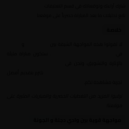
شارك آراءك وتوقعاتك في قسم التعليقات
تابع تحليلات ما بعد المباراة حصرياً على موقعنا
خلاصة
لا تفوتوا هذه المواجهة الشيقة بين
وادي دجلة
و
الجونة
في
مصر, كأس الرابطة المصرية
. ستكون مباراة مليئة
بالإثارة والتشويق، ونحن في
Yalla Shoot | يلا شوت |
مباريات اليوم مباشر| yalla shoot tv
نلتزم بتقديم أفضل
تجربة مشاهدة لكم.
ترقبوا المزيد من التغطيات الحصرية والمباريات المثيرة على
موقعنا!
مواجهة قوية بين وادي دجلة و الجونة