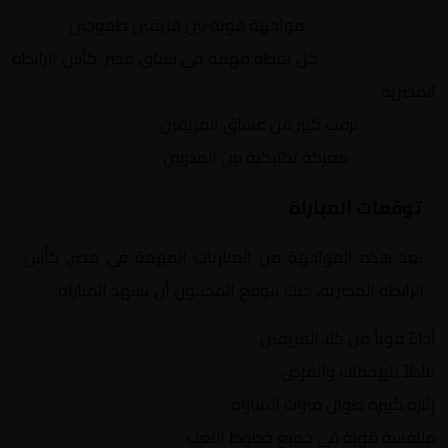
التنافس الشرس:
مواجهة قوية بين فريقين طموحين
النقاط الثمينة:
كل نقطة مهمة في سباق مصر, كأس الرابطة
المصرية
الجماهير:
ترقب كبير من عشاق الفريقين
التكتيكات:
معركة تكتيكية بين المدربين
توقعات المباراة
تعد هذه المواجهة من المباريات المهمة في مصر, كأس
الرابطة المصرية، حيث يتوقع المحللون أن تشهد المباراة:
أداءً قوياً من كلا الفريقين
تبادلاً للهجمات والفرص
إثارة كبيرة طوال فترات المباراة
منافسة قوية في جميع خطوط اللعب