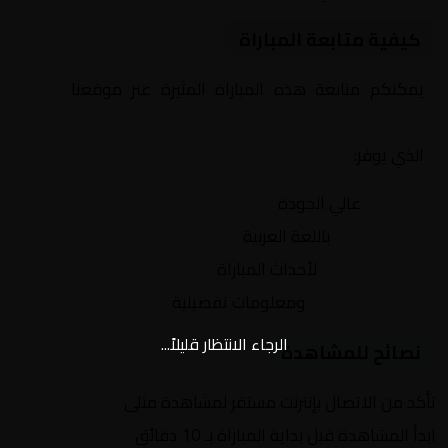
كيفية متابعة المباراة
يمكنكم متابعة هذه المباراة المثيرة عبر موقعنا
Yalla
Shoot | يلا شوت | مباريات اليوم مباشر| yalla shoot tv
الذي يوفر:
بث مباشر
عالي الجودة
تعليق صوتي
باللغة العربية
تحديثات لحظية
لأحداث المباراة
إحصائيات شاملة
ومعلومات تفصيلية
الرجاء الانتظار قليلاً...
نصائح للمشاهدة
تأكد من الاتصال بإنترنت مستقر لمشاهدة مثلى
ابدأ المشاهدة قبل بداية المباراة بـ 10 دقائق