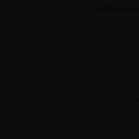
صد النقاط الثمينة.
اة: