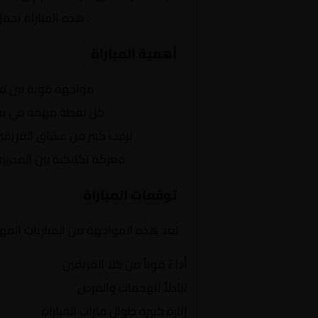
الدوري الإنجليزي
. هذه المباراة تحم
أهمية المباراة
التنافس الشرس:
مواجهة قوية بين ف
النقاط الثمينة:
كل نقطة مهمة في سباق 
الجماهير:
ترقب كبير من عشاق الفريقي
التكتيكات:
معركة تكتيكية بين المدربي
توقعات المباراة
تعد هذه المواجهة من المباريات المهمة
أداءً قوياً من كلا الفريقين
تبادلاً للهجمات والفرص
إثارة كبيرة طوال فترات المباراة