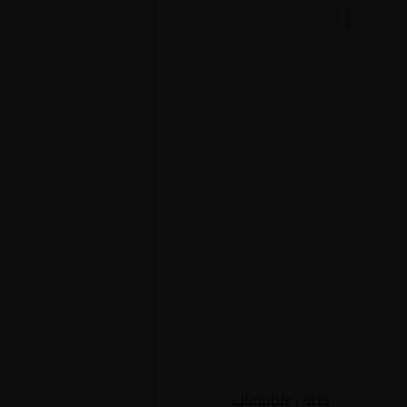
نجليزي
ام فورست
ضمن منافسات
إنجلترا,