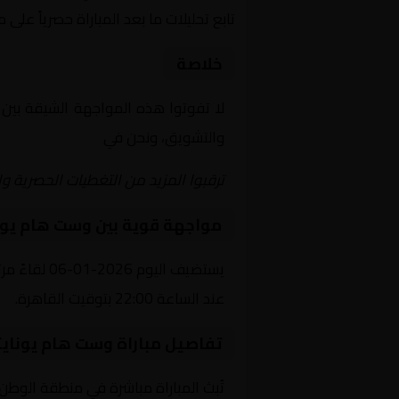
تابع تحليلات ما بعد المباراة حصرياً على 
خلاصة
لا تفوتوا هذه المواجهة الشيقة بين
والتشويق، ونحن في
Yalla Shoot | يلا شوت | مباريات اليوم مباشر| yalla shoot tv
ترقبوا المزيد من التغطيات الحصرية وا
مواجهة قوية بين وست هام يون
يستضيف الي
عند الساعة 22:00 بتوقيت القاهرة.
تفاصيل مباراة وست هام يوناي
تُبث المباراة مباشرة في منطقة الوطن