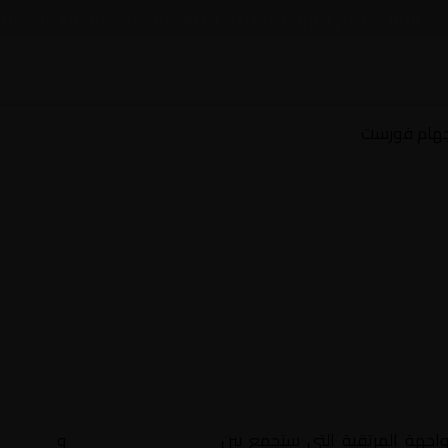
يتد ونوتنجهام فورست ضمن منافسات إنجلترا, الدوري الإ
جهام فورست
واجهة المرتقبة التي ستجمع بين
وست هام يونايتد
و
نوتنجه