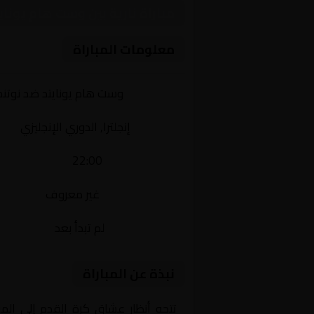
مباراة نارية بين وست هام يونا
معلومات المباراة
الفريقان:
وست هام يونايتد ضد نوتن
البطولة:
إنجلترا, الدوري الإنجليزي
وقت المباراة:
22:00
القناة الناقلة:
غير معروف
حالة المباراة:
لم تبدأ بعد
نبذة عن المباراة
تتجه أنظار عشاق كرة القدم إلى الم