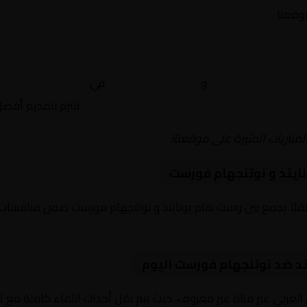
موقعنا
وست هام يونايتد
و
نوتنجهام فورست
في
إنجلترا, الدوري ا
نلتزم بتقديم أفض
لمباريات المثيرة على موقعنا!
ايتد و نوتنجهام فورست
وم 2026-01-06 لقاءً مرتقبًا يجمع بين وست هام يونايتد و نوتنجهام فورست ضمن من
تد ضد نوتنجهام فورست اليوم
 العربي عبر قناة غير معروف، حيث يتم نقل أحداث اللقاء كاملة مع 