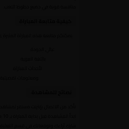
منافسة قوية في جميع خطوط اللعب
كيفية متابعة المباراة
يمكنكم متابعة هذه المباراة المثيرة 
بث مباشر
عالي الجودة
تعليق صوتي
باللغة العربية
تحديثات لحظية
لأحداث المباراة
إحصائيات شاملة
ومعلومات تفصيلية
نصائح للمشاهدة
تأكد من الاتصال بإنترنت مستقر لمشاهد
ابدأ المشاهدة قبل بداية المباراة بـ 10 دقائق
شارك آراءك وتوقعاتك في قسم التعليق