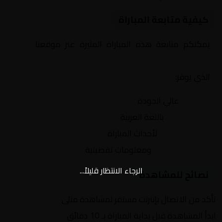
كيفية متابعة المباراة
يمكنكم متابعة هذه المباراة المثيرة عبر موقعنا
Yalla
Shoot | يلا شوت | مباريات اليوم مباشر| yalla shoot tv
الذي يوفر:
بث مباشر
عالي الجودة
تعليق صوتي
باللغة العربية
تحديثات لحظية
لأحداث المباراة
إحصائيات شاملة
ومعلومات تفصيلية
الرجاء الانتظار قليلاً...
نصائح للمشاهدة
تأكد من الاتصال بإنترنت مستقر لمشاهدة مثلى
ابدأ المشاهدة قبل بداية المباراة بـ 10 دقائق