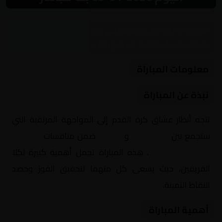
مباراة نارية بين يوفنتوس وليتشي ضمن
منافسات إيطاليا, الدوري الإيطالي
معلومات المباراة
نبذة عن المباراة
تتجه أنظار عشاق كرة القدم إلى المواجهة المرتقبة التي
ستجمع بين
يوفنتوس
و
ليتشي
ضمن منافسات
إيطاليا,
الدوري الإيطالي
. هذه المباراة تحمل أهمية كبيرة لكلا
الفريقين، حيث يسعى كل منهما لتحقيق الفوز وحصد
النقاط الثمينة.
أهمية المباراة