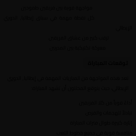
التنافس الشرس:
مواجهة قوية بين فريقين طموحين
النقاط الثمينة:
كل نقطة مهمة في سباق إيطاليا, الدوري
الإيطالي
الجماهير:
ترقب كبير من عشاق الفريقين
التكتيكات:
معركة تكتيكية بين المدربين
توقعات المباراة
تعد هذه المواجهة من المباريات المهمة في إيطاليا, الدوري
الإيطالي، حيث يتوقع المحللون أن تشهد المباراة:
أداءً قوياً من كلا الفريقين
تبادلاً للهجمات والفرص
إثارة كبيرة طوال فترات المباراة
منافسة قوية في جميع خطوط اللعب