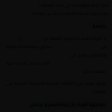
شارك آراءك وتوقعاتك في قسم التعليقات
تابع تحليلات ما بعد المباراة حصرياً على موقعنا
خلاصة
لا تفوتوا هذه المواجهة الشيقة بين
يوفنتوس
و
ليتشي
في
إيطاليا, الدوري الإيطالي
. ستكون مباراة مليئة بالإثارة
والتشويق، ونحن في
Yalla Shoot | يلا شوت | مباريات
اليوم مباشر| yalla shoot tv
نلتزم بتقديم أفضل تجربة
مشاهدة لكم.
ترقبوا المزيد من التغطيات الحصرية والمباريات المثيرة على
موقعنا!
مواجهة قوية بين يوفنتوس و ليتشي