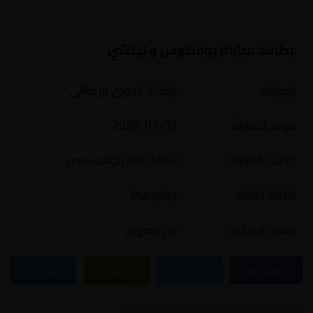
بطاقة مباراة يوفنتوس و ليتشي
البطولة
إيطاليا, الدوري الإيطالي
موعد المباراة
2026-01-03
توقيت المباراة
07:00 PM بتوقيت مصر
القناة الناقلة
Starzplay
معلق المباراة
غير معروف
فيسبوك
تويتر
واتساب
تيليجرام