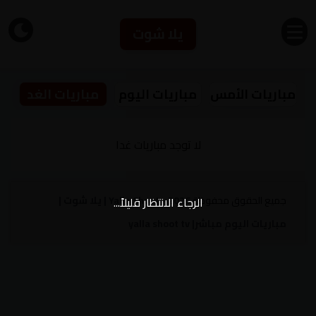
يلا شوت
مباريات الأمس
مباريات اليوم
مباريات الغد
لا توجد مباريات غدا
جميع الحقوق محفوظة
2026
- Yalla Shoot | يلا شوت |
الرجاء الانتظار قليلاً...
مباريات اليوم مباشر| yalla shoot tv