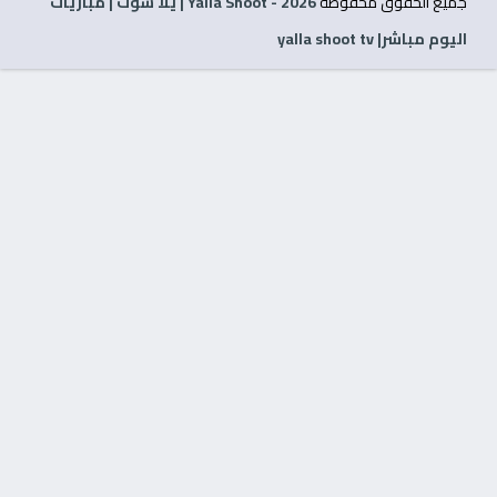
جميع الحقوق محفوظة
2026
- Yalla Shoot | يلا شوت | مباريات
اليوم مباشر| yalla shoot tv